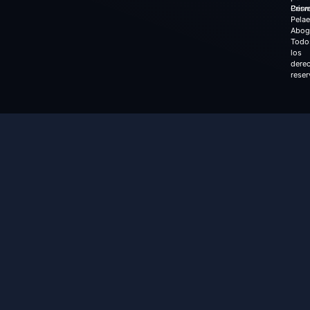
Cerv
Prism
Pela
Abog
Todo
los
dere
reser