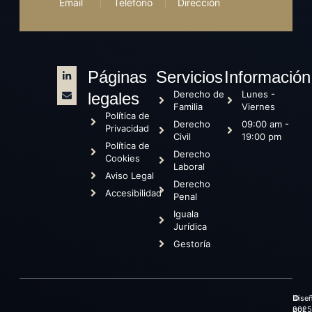
Email
Teléfono
Dirección
Páginas
Servicios
Información
Derecho de
Lunes -
legales
Familia
Viernes
Política de
Derecho
09:00 am -
Privacidad
Civil
19:00 pm
Política de
Derecho
Cookies
Laboral
Aviso Legal
Derecho
Accesibilidad
Penal
Iguala
Jurídica
Gestoría
©
Dise
2025
por