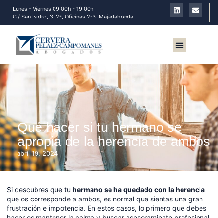
Lunes - Viernes 09:00h - 19:00h
C / San Isidro, 3, 2ª, Oficinas 2-3. Majadahonda.
Sobre nosotros
Qué hacer si tu hermano se
apropia de la herencia de ambos
abril 19, 2024
Si descubres que tu
hermano se ha quedado con la herencia
que os corresponde a ambos, es normal que sientas una gran
frustración e impotencia. En estos casos, lo primero que debes
hacer es mantener la calma y buscar asesoramiento profesional.