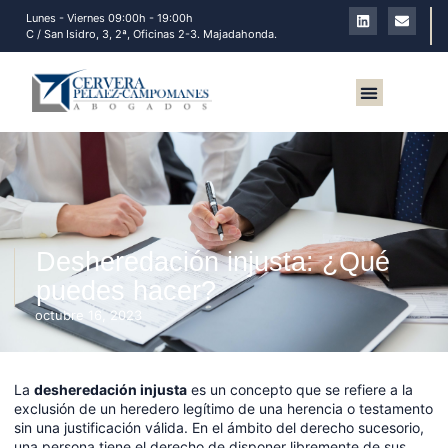
Lunes - Viernes 09:00h - 19:00h
C / San Isidro, 3, 2ª, Oficinas 2-3. Majadahonda.
Sobre nosotros
Desheredación injusta: ¿Qué
puedes hacer?
octubre 16, 2023
La
desheredación injusta
es un concepto que se refiere a la
exclusión de un heredero legítimo de una herencia o testamento
sin una justificación válida. En el ámbito del derecho sucesorio,
una persona tiene el derecho de disponer libremente de sus