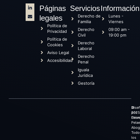
Páginas
Servicios
Información
Derecho de
Lunes -
legales
Familia
Viernes
Política de
Derecho
09:00 am -
Privacidad
Civil
19:00 pm
Política de
Derecho
Cookies
Laboral
Aviso Legal
Derecho
Accesibilidad
Penal
Iguala
Jurídica
Gestoría
©
Dise
2025
por
Cerv
Prism
Pela
Abog
Todo
los