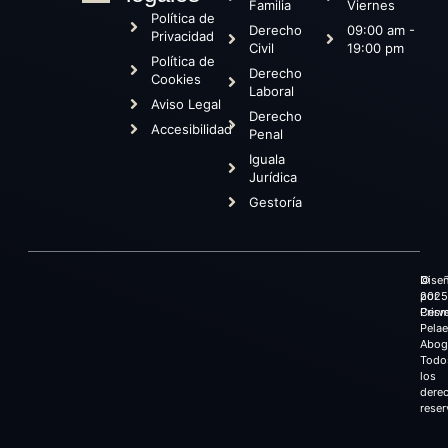
Familia
Viernes
Política de
Derecho
09:00 am -
Privacidad
Civil
19:00 pm
Política de
Derecho
Cookies
Laboral
Aviso Legal
Derecho
Accesibilidad
Penal
Iguala
Jurídica
Gestoría
©
Dise
2025
por
Cerv
Prism
Pela
Abog
Todo
los
dere
reser