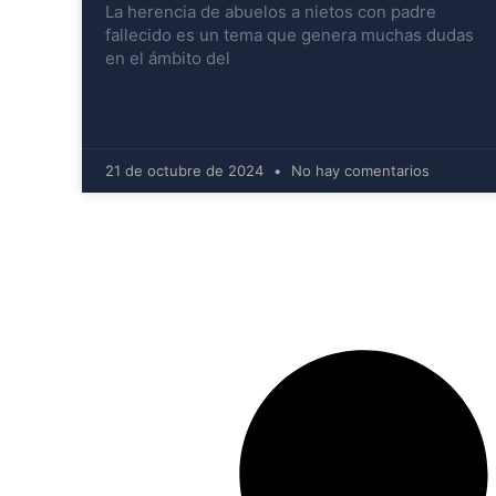
La herencia de abuelos a nietos con padre
fallecido es un tema que genera muchas dudas
en el ámbito del
21 de octubre de 2024
No hay comentarios