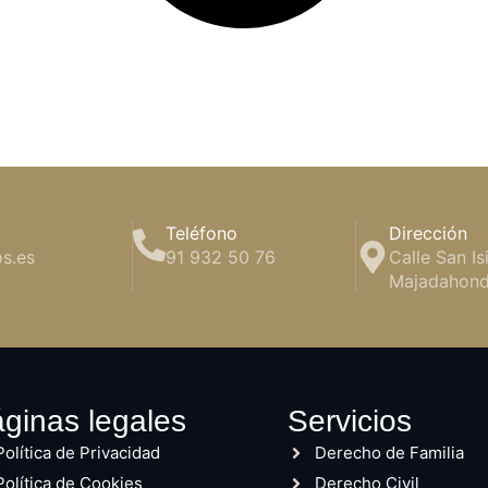
Teléfono
Dirección
s.es
91 932 50 76
Calle San Is
Majadahond
ginas legales
Servicios
Política de Privacidad
Derecho de Familia
Política de Cookies
Derecho Civil