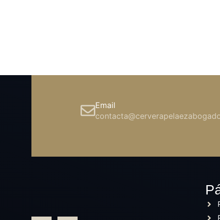
Email
contacta@cerverapelaezabogado
Pá