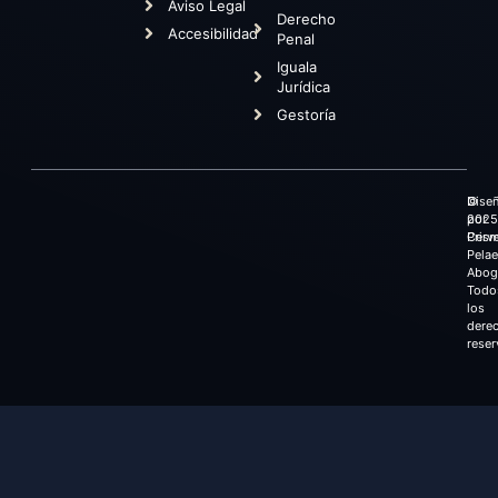
Aviso Legal
Derecho
Accesibilidad
Penal
Iguala
Jurídica
Gestoría
©
Dise
2025
por
Cerv
Prism
Pela
Abog
Todo
los
dere
reser